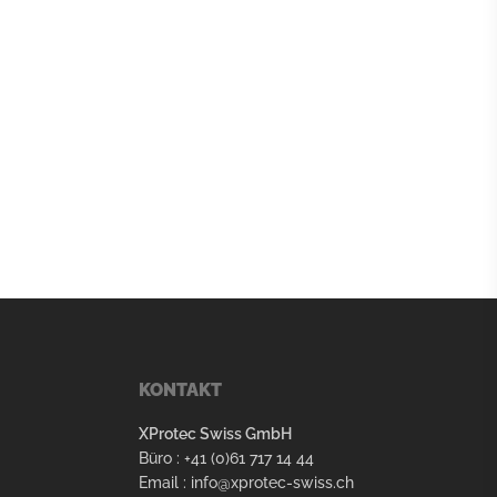
XProtec Swiss
AI Agent
KONTAKT
Bienvenue /
Willkommen
XProtec Swiss GmbH
Büro : +41 (0)61 717 14 44
Veuillez saisir votre adresse e-mail pour
Email : info@xprotec-swiss.ch