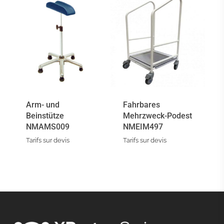
Bienvenue /
Willkommen
Veuillez saisir votre adresse e-mail pour démarrer
la conversation.
Bitte geben Sie Ihre E-Mail-Adresse ein, um das
Gespräch zu starten.
Arm- und
Fahrbares
Beinstütze
Mehrzweck-Podest
NMAMS009
NMEIM497
Email Address
Tarifs sur devis
Tarifs sur devis
→