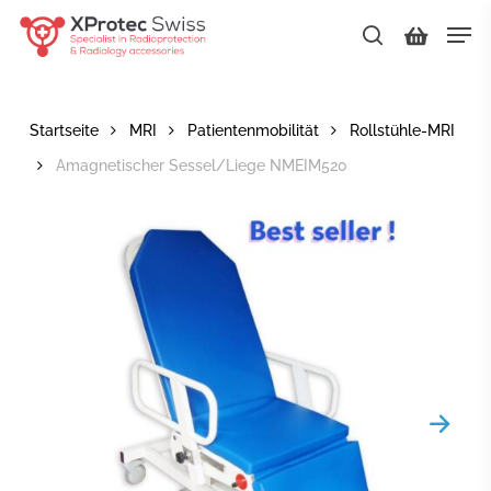
Skip
Men
to
search
main
Close
content
Menu
Startseite
MRI
Patientenmobilität
Rollstühle-MRI
Amagnetischer Sessel/Liege NMEIM520